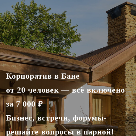
г. Сочи, пгт Эстосадок, ул. Дубравная, 52
Корпоратив в Бане
от 20 человек — всё включено
за 7 000 ₽
Бизнес, встречи, форумы-
решайте вопросы в парной!