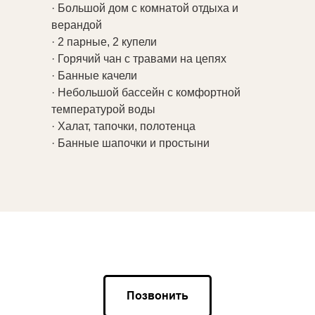
· Большой дом с комнатой отдыха и
верандой
· 2 парные, 2 купели
· Горячий чан с травами на цепях
· Банные качели
· Небольшой бассейн с комфортной
температурой воды
· Халат, тапочки, полотенца
· Банные шапочки и простыни
· Шампунь, гель для душа, бальзам для
волос
-Чай, мёд, сушки, яблоки, питьевая
вода.
Позвонить